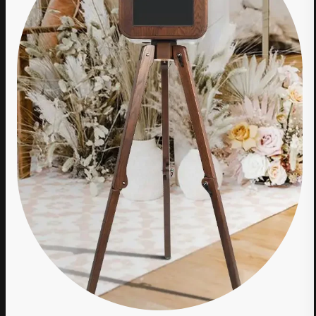
Autotätowierer @ FastLane Paint